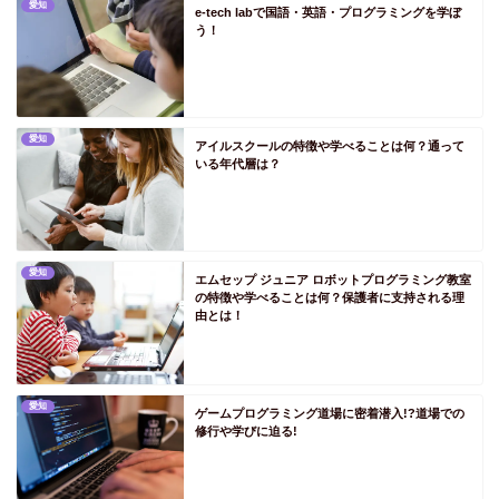
愛知
e-tech labで国語・英語・プログラミングを学ぼ
PS愛媛
う！
PS高知
PS九州
PS福岡
愛知
アイルスクールの特徴や学べることは何？通って
いる年代層は？
PS佐賀
PS長崎
PS熊本
PS大分
愛知
エムセップ ジュニア ロボットプログラミング教室
の特徴や学べることは何？保護者に支持される理
PS宮崎
由とは！
PS鹿児島
PS沖縄
愛知
ゲームプログラミング道場に密着潜入!?道場での
英語学習記事
修行や学びに迫る!
プログラミング学習記事