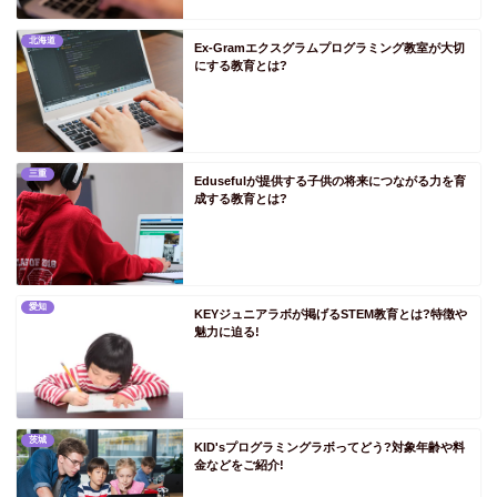
北海道
Ex-Gramエクスグラムプログラミング教室が大切
にする教育とは?
三重
Edusefulが提供する子供の将来につながる力を育
成する教育とは?
愛知
KEYジュニアラボが掲げるSTEM教育とは?特徴や
魅力に迫る!
茨城
KID'sプログラミングラボってどう?対象年齢や料
金などをご紹介!