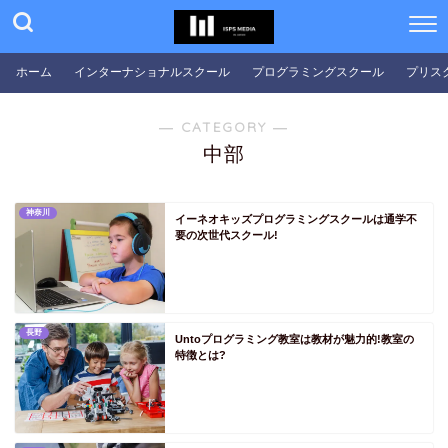
PS京都
PS大阪
ホーム
インターナショナルスクール
プログラミングスクール
プリス
PS兵庫
PS奈良
― CATEGORY ―
中部
PS和歌山
PS中国
PS鳥取
神奈川
イーネオキッズプログラミングスクールは通学不
要の次世代スクール!
PS島根
PS岡山
PS広島
長野
Untoプログラミング教室は教材が魅力的!教室の
PS山口
特徴とは?
PS四国
PS徳島
PS香川