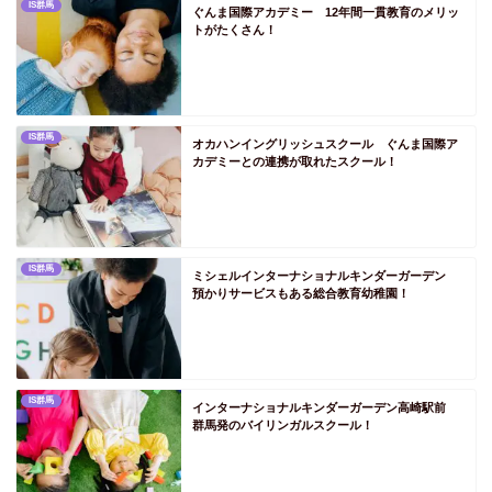
IS群馬
ぐんま国際アカデミー 12年間一貫教育のメリッ
トがたくさん！
PS愛知
PS三重
PS関西
PS滋賀
IS群馬
オカハンイングリッシュスクール ぐんま国際ア
カデミーとの連携が取れたスクール！
PS京都
PS大阪
PS兵庫
IS群馬
ミシェルインターナショナルキンダーガーデン
PS奈良
預かりサービスもある総合教育幼稚園！
PS和歌山
PS中国
PS鳥取
IS群馬
インターナショナルキンダーガーデン高崎駅前
PS島根
群馬発のバイリンガルスクール！
PS岡山
PS広島