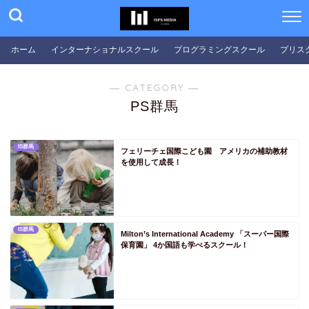
PS群馬
PS埼玉
ホーム
インターナショナルスクール
プログラミングスクール
プリス
PS千葉
― CATEGORY ―
PS東京
PS群馬
PS神奈川
PS中部
IS群馬
フェリーチェ国際こども園 アメリカの補助教材
PS新潟
を使用して成長！
PS富山
PS石川
PS福井
IS群馬
Milton’s International Academy 「スーパー国際
PS山梨
保育園」 4か国語も学べるスクール！
PS長野
PS岐阜
PS静岡