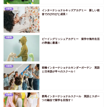
PS山口
IS群馬
インターナショナルキッズアカデミー 新しい校
舎でのびのびと成長！
PS四国
PS徳島
PS香川
PS愛媛
IS群馬
ビーイングリッシュアカデミー 留学や海外生活
の準備に最適！
PS高知
PS九州
PS福岡
IS群馬
前橋インターナショナルキンダーガーテン 英語
PS佐賀
と日本語が半々のスクール！
PS長崎
PS熊本
PS大分
IS群馬
群馬インターナショナルスクール 英語とスポー
PS宮崎
ツの融合で留学を目指す！
PS鹿児島