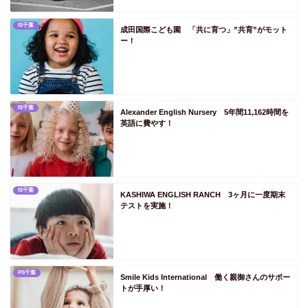
PS四国
IS千葉
PS徳島
成田国際こども園 「共に育つ」”共育”がモット
ー！
PS香川
PS愛媛
PS高知
IS千葉
Alexander English Nursery 5年間11,162時間を
PS九州
英語に費やす！
PS福岡
PS佐賀
PS長崎
IS千葉
KASHIWA ENGLISH RANCH 3ヶ月に一度期末
PS熊本
テストを実施！
PS大分
PS宮崎
PS鹿児島
PS千葉
Smile Kids International 働く親御さんのサポー
トが手厚い！
PS沖縄