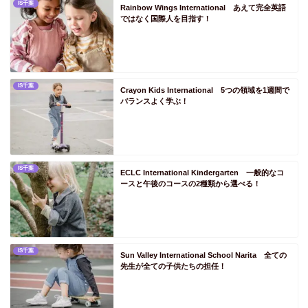
IS千葉
PS三重
Rainbow Wings International あえて完全英語
ではなく国際人を目指す！
PS関西
PS滋賀
PS京都
IS千葉
Crayon Kids International 5つの領域を1週間で
PS大阪
バランスよく学ぶ！
PS兵庫
PS奈良
PS和歌山
IS千葉
ECLC International Kindergarten 一般的なコ
PS中国
ースと午後のコースの2種類から選べる！
PS鳥取
PS島根
PS岡山
IS千葉
Sun Valley International School Narita 全ての
先生が全ての子供たちの担任！
PS広島
PS山口