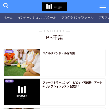
PS埼玉
PS千葉
ホーム
インターナショナルスクール
プログラミングスクール
プリス
PS東京
PS神奈川
― CATEGORY ―
PS中部
PS千葉
PS新潟
PS富山
IS滋賀
スクルドエンジェル保育園
PS石川
PS福井
PS山梨
PS長野
IS千葉
ファーストラーニング ビビット南船橋 アート
やリタラシィレッスンも充実！
PS岐阜
PS静岡
PS愛知