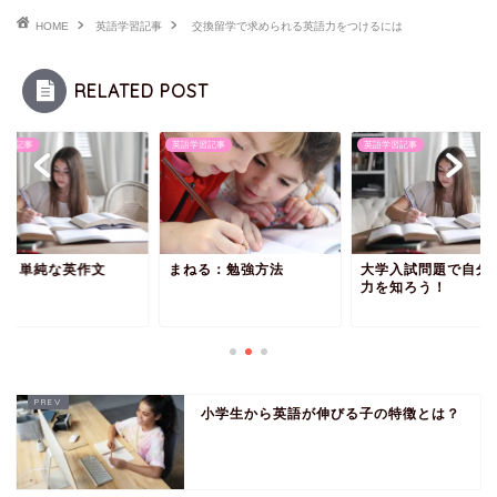
HOME
英語学習記事
交換留学で求められる英語力をつけるには
RELATED POST
学習記事
英語学習記事
英語学習記事
く：単純な英作文
まねる：勉強方法
大学入試問題で自分
力を知ろう！
小学生から英語が伸びる子の特徴とは？