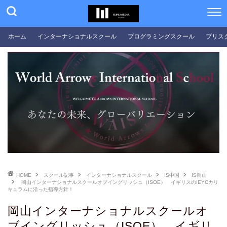
ホーム
インターナショナルスクール
プログラミングスクール
プリス
HOME
スクール記事
インターナショナルスクール
IS中国
IS岡山
岡山インターナショナルスクールオブイングリッシュ（ISOE） イギリスのIEYCカリ
キュラムに沿った指導方針！
岡山インターナショナルスクールオ
ブイングリッシュ（ISOE） イギリ