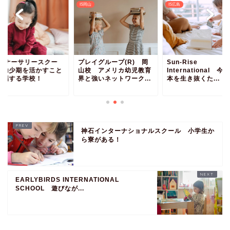
口
IS岡山
IS広島
ラ ナーサリースクー
プレイグループ(R) 岡
Sun-Rise
 幼少期を活かすこと
山校 アメリカ幼児教育
International 今
提唱する学校！
界と強いネットワーク...
本を生き抜くた...
神石インターナショナルスクール 小学生か
ら寮がある！
EARLYBIRDS INTERNATIONAL
SCHOOL 遊びなが...