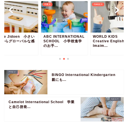
京
IS東京
IS神奈川
ture Jidoen 小さい
ABC INTERNATIONAL
WORLD KIDS
ちからグローバルな感
SCHOOL 小学校進学
Creative English
を！
のお手...
Imaim...
BINGO International Kindergarten
親にも...
Camelot International School 学業
と自己啓発...