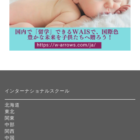
インターナショナルスクール
北海道
東北
関東
中部
関西
中国