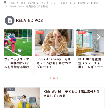
HOME
スクール記事
インターナショナルスクール
IS関東
IS東京
Seven Seas 教育熱心でITも駆使！
RELATED POST
千葉
IS東京
IS東京
ー・フォニックス・ア
Louis Academy カリ
FUTURE児童園 
デミー 本格的にバイ
キュラムは新旧両方のア
堂（フューチャー児
ンガルを目指せる学校
プローチ！
園） レギュラーコー.
Kids World 子どもの才能に気付き引
き出してくれる！