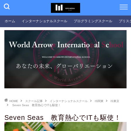
ホーム
インターナショナルスクール
プログラミングスクール
プリス
HOME
スクール記事
インターナショナルスクール
IS関東
IS東京
Seven Seas 教育熱心でITも駆使！
Seven Seas 教育熱心でITも駆使！