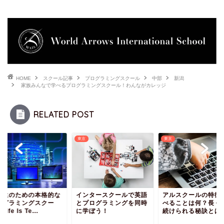
HOME
スクール記事
プログラミングスクール
中部
新潟
家族みんなで学べるプログラミングスクール！わんながカレッジ
RELATED POST
東京
東京
高生のための本格的な
インタースクールで英語
アルスクールの特徴
ログラミングスクー
とプログラミングを同時
べることは何？長く
ife Is Te...
に学ぼう！
続けられる秘訣とは