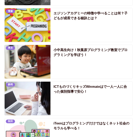
PS四国
青森
PS徳島
エジソンアカデミーの特徴や学べることは何？子
どもが成長できる秘訣とは？
PS香川
PS愛媛
PS高知
東京
小中高生向け！秋葉原プログラミング教室でプロ
PS九州
グラミングを学ぼう！
PS福岡
PS佐賀
PS長崎
静岡
ICTものづくりキッズWinmateはで一人一人に合
PS熊本
った個別指導で安心！
PS大分
PS宮崎
PS鹿児島
秋田
iTeenはプログラミングだけではなくネット社会の
モラルも学べる！
PS沖縄