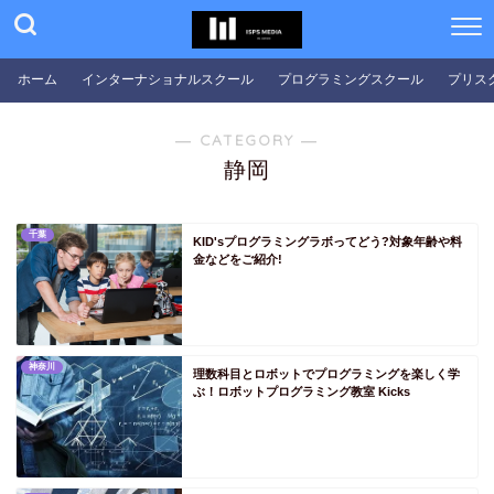
PS埼玉
PS千葉
ホーム
インターナショナルスクール
プログラミングスクール
プリス
PS東京
PS神奈川
― CATEGORY ―
PS中部
静岡
PS新潟
PS富山
千葉
KID'sプログラミングラボってどう?対象年齢や料
PS石川
金などをご紹介!
PS福井
PS山梨
PS長野
神奈川
理数科目とロボットでプログラミングを楽しく学
ぶ！ロボットプログラミング教室 Kicks
PS岐阜
PS静岡
PS愛知