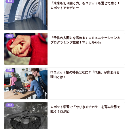
新潟
PS三重
「未来を切り開く力」をロボットを通じて磨く！
ロボットアカデミー
PS関西
PS滋賀
PS京都
埼玉
「子供の人間力を高める」コミュニケーション＆
PS大阪
プログラミング教室！マナカルkids
PS兵庫
PS奈良
PS和歌山
静岡
ITロボット塾の特長はなに？「IT脳」が育まれる
PS中国
理由とは！
PS鳥取
PS島根
PS岡山
新潟
ロボット学習で「やりきるチカラ」を育み世界で
戦う！ロボ団
PS広島
PS山口