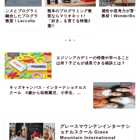
イエンスとプログラミ
熊本のプログラミング教
感性や思考力が育つ
グの融合したプログラ
室ならマリオネット!
教材！WonderBox
グ教室！Laccolla
「好き」を育てる特徴3
選!!
エジソンアカデミーの特徴や学べること
は何？子どもが成長できる秘訣とは？
キッズキャンパス・インターナショナルス
クール 0歳から幼稚園児、小学生、...
グレースマウンテンインターナシ
ョナルスクール Grace
Mountain International