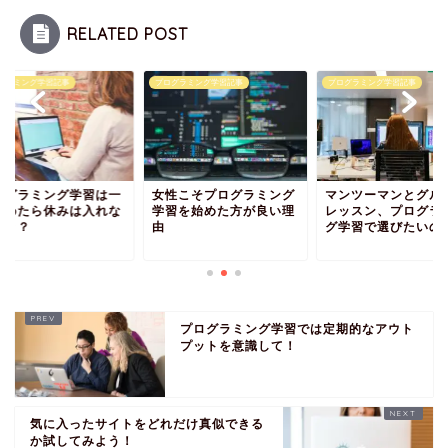
RELATED POST
グラミング学習記事
プログラミング学習記事
プログラミング学習記事
ログラミング学習は一
女性こそプログラミング
マンツーマンとグル
始めたら休みは入れな
学習を始めた方が良い理
レッスン、プログラ
べき？
由
グ学習で選びたいの
プログラミング学習では定期的なアウト
プットを意識して！
気に入ったサイトをどれだけ真似できる
か試してみよう！