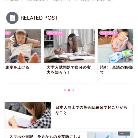
RELATED POST
学習記事
英語学習記事
英語学習記事
く：速度を上げる
大学入試問題で自分の実
読む：単語の勉強に
力を知ろう！
て
日本人同士での英会話練習で起こりがち
なこと
スマホや日記、身近なものを英語にしよ