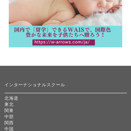
インターナショナルスクール
北海道
東北
関東
中部
関西
中国