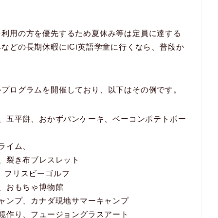
を利用の方を優先するため夏休み等は定員に達する
などの長期休暇にiCi英語学童に行くなら、普段か
。
ルプログラムを開催しており、以下はその例です。
ん、五平餅、おかずパンケーキ、ベーコンポテトボー
スライム、
り、裂き布ブレスレット
ビー、フリスビーゴルフ
ー、おもちゃ博物館
キャンプ、カナダ現地サマーキャンプ
華鏡作り、フュージョングラスアート