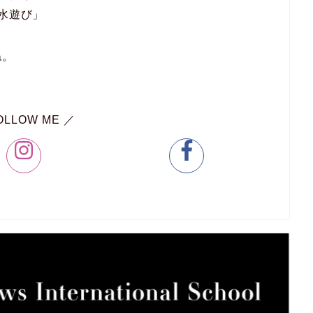
お水遊び」
ね。
OLLOW ME ／