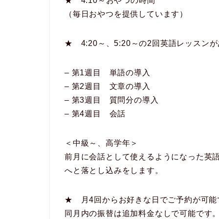
★ 4:10～おやつの時間
（毎日おやつを提供しています）
★ 4:20～、5:20～の2回英語レッスン
– 第1週目 単語の導入
– 第2週目 文章の導入
– 第3週目 質問分の導入
– 第4週目 会話
＜中級～、高学年＞
前月に会話として使えるようになった英
へと落とし込みをします。
★ 月4回からお好きな日でご予約が可能
同月内の振替は追加料金なしで可能です