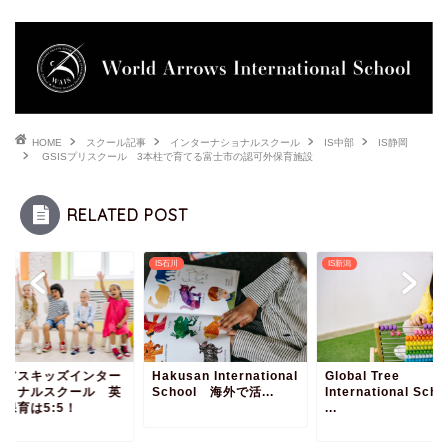
HOME
スクール記事
インターナショナルスクール
IS中部
IS静岡
GSISプリスクール 3本柱で育てる富士市の認可外保育施設
RELATED POST
知
IS石川
IS新潟
コアスキッズインター
Hakusan International
Global Tree
ショナルスクール 英
School 海外で活...
International Scho
と保育は5:5！
...