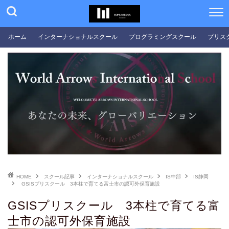
ホーム
インターナショナルスクール
プログラミングスクール
プリス
HOME
スクール記事
インターナショナルスクール
IS中部
IS静岡
GSISプリスクール 3本柱で育てる富士市の認可外保育施設
GSISプリスクール 3本柱で育てる富
士市の認可外保育施設