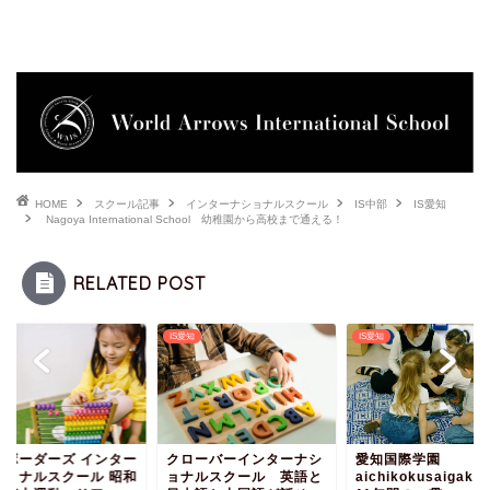
HOME
スクール記事
インターナショナルスクール
IS中部
IS愛知
Nagoya International School 幼稚園から高校まで通える！
RELATED POST
知
IS愛知
IS愛知
ーボーダーズ インター
クローバーインターナシ
愛知国際学園
ショナルスクール 昭和
ョナルスクール 英語と
aichikokusaigak