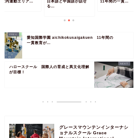
室内運動エリア...
日本語と中国語が話せ
11年間の一貫...
る...
愛知国際学園 aichikokusaigakuen 11年間の
一貫教育が...
ハロースクール 国際人の育成と異文化理解
が目標！
グレースマウンテンインターナシ
ョナルスクール Grace