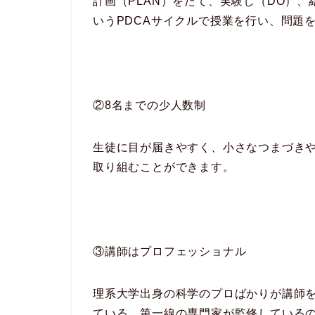
計画（PLAN）をたて、実験し（DO）、結
いうPDCAサイクルで授業を行い、問題
②8名までの少人数制
生徒に目が届きやすく、小さなつまづき
取り組むことができます。
③講師はプロフェッショナル
理系大学出身の科学のプロばかりが講師
ている、第一線の専門家が監修している