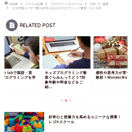
HOME
スクール記事
プログラミングスクール
九州
福岡
公立学校ユーザー数が40万人以上のプログラミング教室！ロジカ式
RELATED POST
神奈川
北海道
tech labで国語・英
キッズプログラミング教
感性や思考力が育つ
・プログラミングを学
室ぐらみんってどう?対
教材！WonderBox
う！
象年齢や料金などをご
紹...
好奇心と想像力を高めるユニークな授業！
レゴ®スクール