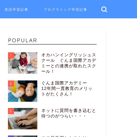
英語学習記事
プログラミング学習記事
POPULAR
オカハンイングリッシュス
1
クール ぐんま国際アカデ
ミーとの連携が取れたスク
ール！
ぐんま国際アカデミー
2
12年間一貫教育のメリッ
トがたくさん！
ネットに質問を書き込むと
3
待つのがつらい・・・