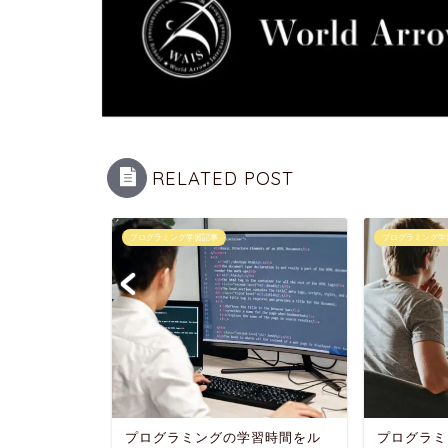
RELATED POST
プログラミング学習記事
プログラミング学
ルを求めて
プログラミングの学習時間をル
プログラミ