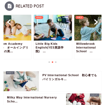
RELATED POST
京
IS埼玉
IS東京
sdom Academy
Little Big Kids
Willowbrook
rime オールイングリ
English(YES英語学
International
ュの英...
院) ...
School ...
PV International School 初心者でも
バイリンガルキ...
Milky Way International Nursery
Scho...