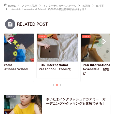
HOME
スクール記事
インターナショナルスクール
IS関東
IS埼玉
Honolulu International School 約30年の英語指導経験が持ち味！
RELATED POST
京
IS東京
IS東京
w World
JUN International
Pan International
ternational School
Preschool zoomで...
Academie 翌朝ま
...
ど...
さいたまイングリッシュアカデミー ガ
ーデニングやクッキングも体験できる！