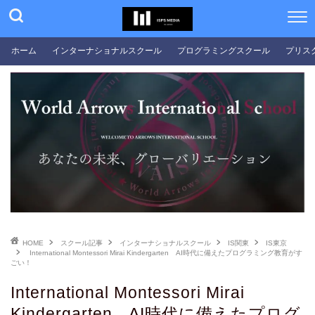
ホーム
インターナショナルスクール
プログラミングスクール
プリス
HOME
スクール記事
インターナショナルスクール
IS関東
IS東京
International Montessori Mirai Kindergarten AI時代に備えたプログラミング教育がす
ごい！
International Montessori Mirai
Kindergarten AI時代に備えたプログ