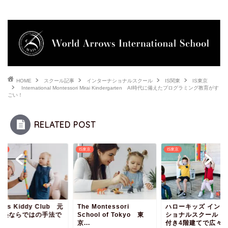
HOME
スクール記事
インターナショナルスクール
IS関東
IS東京
International Montessori Mirai Kindergarten AI時代に備えたプログラミング教育がす
ごい！
RELATED POST
奈川
IS東京
IS東京
ains Kiddy Club 元
The Montessori
ハローキッズ インタ
習塾ならではの手法で
School of Tokyo 東
ショナルスクール 
育！
京...
付き4階建てで広々