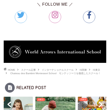
＼ FOLLOW ME ／
HOME
スクール記事
インターナショナルスクール
IS関東
IS東京
Chateau des Bambini Montessori School モンテッソーリを徹底したスクール！
RELATED POST
京
IS東京
IS東京