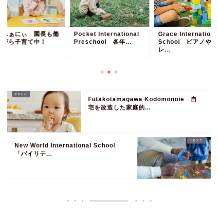
んふぁにぃ 園長も働
Pocket International
Grace Internationa
ながら子育て中！
Preschool 各年...
School ピアノやバ
レ...
Futakotamagawa Kodomonoie 自
宅を改造した家庭的...
New World International School
「バイリテ...