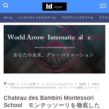
ホーム
インターナショナルスクール
プログラミングスクール
プリス
HOME
スクール記事
インターナショナルスクール
IS関東
IS東京
Chateau des Bambini Montessori School モンテッソーリを徹底したスクール！
Chateau des Bambini Montessori
School モンテッソーリを徹底した