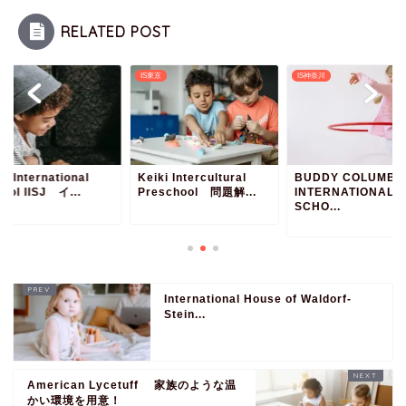
RELATED POST
京
IS東京
IS神奈川
ia International
Keiki Intercultural
BUDDY COLUMBI
ool IISJ イ...
Preschool 問題解...
INTERNATIONAL
SCHO...
International House of Waldorf-
Stein...
American Lycetuff 家族のような温
かい環境を用意！