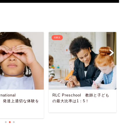
IS東京
I
rnational
RLC Preschool 教師と子ども
L
ool 発達上適切な体験を
の最大比率は1：5！
ふ
る