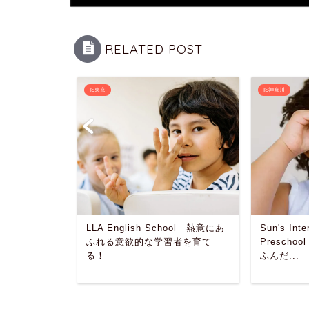
RELATED POST
IS東京
IS神奈川
l 教師と子ども
LLA English School 熱意にあ
Sun's Inte
！
ふれる意欲的な学習者を育て
Presch
る！
ふんだ...