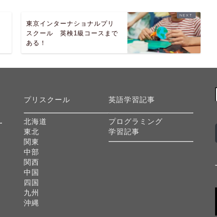
東京インターナショナルプリ
スクール 英検1級コースまで
ある！
プリスクール
英語学習記事
北海道
プログラミング
東北
学習記事
関東
中部
関西
中国
四国
九州
沖縄