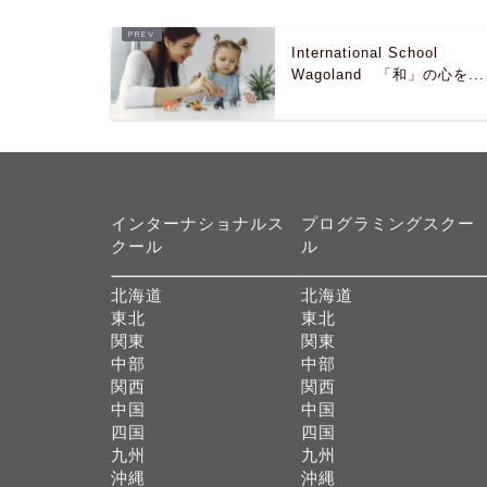
International School
Wagoland 「和」の心を...
インターナショナルス
プログラミングスクー
クール
ル
北海道
北海道
東北
東北
関東
関東
中部
中部
関西
関西
中国
中国
四国
四国
九州
九州
沖縄
沖縄