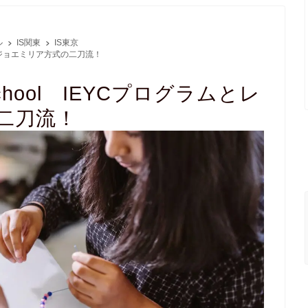
ル
IS関東
IS東京
ラムとレッジョエミリア方式の二刀流！
nal School IEYCプログラムとレ
二刀流！