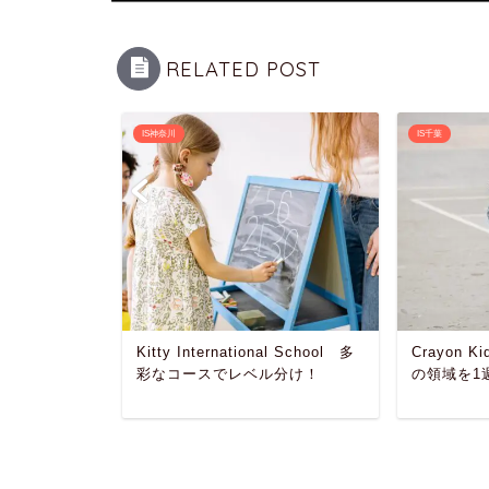
RELATED POST
IS神奈川
IS千葉
nal
Kitty International School 多
Crayon Ki
omでの説明会
彩なコースでレベル分け！
の領域を1