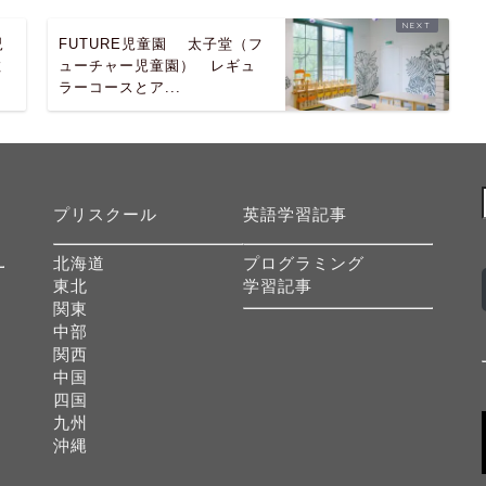
児
FUTURE児童園 太子堂（フ
教
ューチャー児童園） レギュ
ラーコースとア...
プリスクール
英語学習記事
北海道
プログラミング
東北
学習記事
関東
中部
関西
中国
四国
九州
沖縄