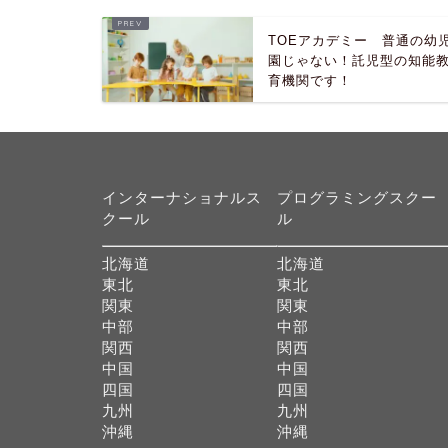
TOEアカデミー 普通の幼
園じゃない！託児型の知能
育機関です！
インターナショナルス
プログラミングスクー
クール
ル
北海道
北海道
東北
東北
関東
関東
中部
中部
関西
関西
中国
中国
四国
四国
九州
九州
沖縄
沖縄