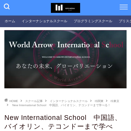
ホーム
インターナショナルスクール
プログラミングスクール
プリス
HOME
スクール記事
インターナショナルスクール
IS関東
IS東京
New International School 中国語、バイオリン、テコンドーまで学べる！
New International School 中国語、
バイオリン、テコンドーまで学べ