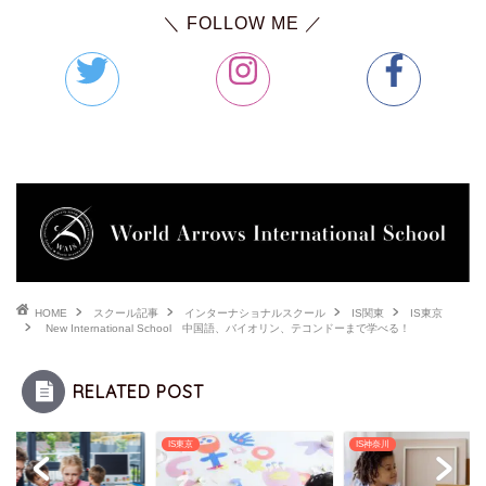
＼ FOLLOW ME ／
HOME
スクール記事
インターナショナルスクール
IS関東
IS東京
New International School 中国語、バイオリン、テコンドーまで学べる！
RELATED POST
城
IS東京
IS神奈川