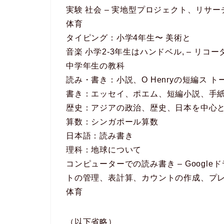
実験 社会 – 実地型プロジェクト、リサ
体育
タイピング：小学4年生〜 美術と
音楽 小学2-3年生はハンドベル, – リコー
中学年生の教科
読み・書き：小説、O Henryの短編ス ト
書き：エッセイ、ポエム、短編小説、手
歴史：アジアの政治、歴史、日本を中心
算数：シンガポール算数
日本語：読み書き
理科：地球について
コンピューターでの読み書き – Goog
トの管理、表計算、カウントの作成、プ
体育
（以下省略）