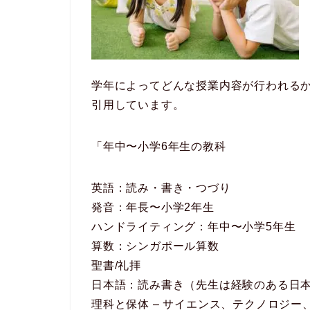
学年によってどんな授業内容が行われる
引用しています。
「年中〜小学6年生の教科
英語：読み・書き・つづり
発音：年長〜小学2年生
ハンドライティング：年中〜小学5年生
算数：シンガポール算数
聖書/礼拝
日本語：読み書き（先生は経験のある日
理科と保体 – サイエンス、テクノロジー