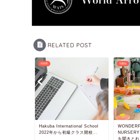
RELATED POST
IS長野
IS愛知
プ インタ
Hakuba International School
WONDERF
ースクール
2022年から初級クラス開校...
NURSE
かめてみ
を聞きとれ