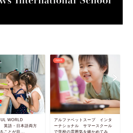
IS静岡
I
UL WORLD
アルファベットスープ インタ
H
RY 英語・日本語両方
ーナショナル サマースクール
2
ることが目...
で学校の雰囲気を確かめてみ