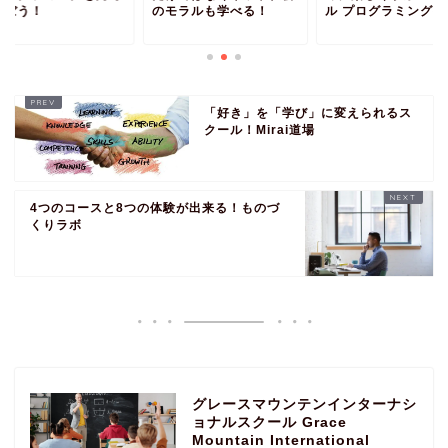
学ぼう！
のモラルも学べる！
ル プログラミング教..
「好き」を「学び」に変えられるス
クール！Mirai道場
4つのコースと8つの体験が出来る！ものづ
くりラボ
グレースマウンテンインターナシ
ョナルスクール Grace
Mountain International