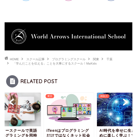
HOME
スクール記事
プログラミングスクール
関東
千葉
「学んだことを伝える」ことを大事にするスクール！MaKids
RELATED POST
東京
神奈川
ンタースクールで英語
iTeenはプログラミング
AI時代を幸せに生き
プログラミングを同時
だけではなくネット社会
めに楽しく学ぶ！マ