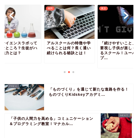
福岡
東京
光サイエンスラボって
アルスクールの特徴や学
「続けやすいこと」
んなところ？生徒がハ
べることは何？長く通い
要視し子供が楽しく
る魅力とは？
続けられる秘訣とは！
るスクール！ユーバ
プ...
「ものづくり」を通じて新たな進路を作る！
ものづくりKidskeyアカデミ...
「子供の人間力を高める」コミュニケーション
＆プログラミング教室！マナカル...